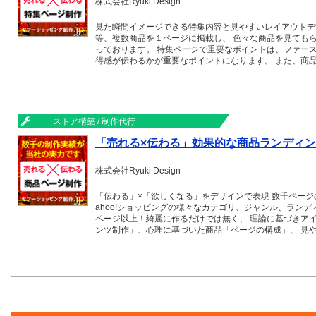
株式会社Ryuki Design
見た瞬間イメージできる特集内容と見やすいレイアウトデ
等、複数商品を１ページに掲載し、 色々な商品を見ても
っております。 特集ページで重要なポイントは、ファー
得感が伝わるかが重要なポイントになります。 また、商
い場合は離脱率も高くなります。その点を踏まえデザイン
ストア構築 / 制作代行
「売れる×伝わる」効果的な商品ランディ
株式会社Ryuki Design
「伝わる」×「欲しくなる」をデザインで表現 数千ページ
ahoo!ショッピングの様々なカテゴリ、ジャンル、ラン
ページ以上！綺麗に作るだけでは無く、 理論に基づきア
ンツ制作」、心理に基づいた商品「ページの構成」、 見
とで、実績・結果の出るランディングページを制作してお