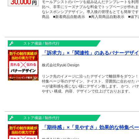
モールアシストのパーツを組み込んだテンプレートを利用
比べ、非常にリーズナブルな料金でトップページが作れま
なレスポンシブデザイン。導入後の管理もとても簡単です
商品 ■新着商品自動表示 ■再入荷商品自動表示 ■値下
ルタイム注文自動表示 ■レビュー自動表示 ■バナー表
ストア構築 / 制作代行
「訴求力」×「関連性」のあるバナーデザ
株式会社Ryuki Design
リンク先のイメージに沿ったデザインで離脱率をダウン！ リンク先の商品ページ、ランディングページ
特集ページ等のデザイン、テイスト、雰囲気に合わせた 
ーが違和感を感じない様にデザイン致します。 かつ、バ
やすい 構成、内容、デザインで仕上げておりおます。
ストア構築 / 制作代行
「期待感」×「見やすさ」効果的な特集ペ