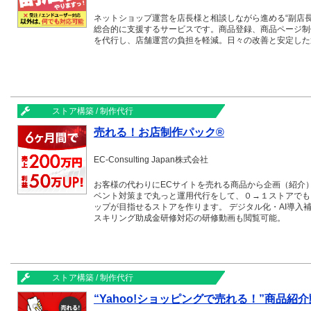
ネットショップ運営を店長様と相談しながら進める“副店
総合的に支援するサービスです。商品登録、商品ページ制
を代行し、店舗運営の負担を軽減。日々の改善と安定した
ストア構築 / 制作代行
売れる！お店制作パック®
EC-Consulting Japan株式会社
お客様の代わりにECサイトを売れる商品から企画（紹介
ベント対策まで丸っと運用代行をして、０→１ストアでも６
ップが目指せるストアを作ります。 デジタル化・AI導入補
スキリング助成金研修対応の研修動画も閲覧可能。
ストア構築 / 制作代行
“Yahoo!ショッピングで売れる！”商品紹