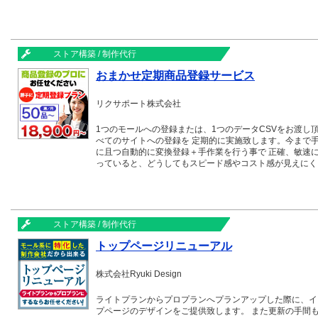
が欲しい」方に最適です。さらに開店後は、1ヶ月間のス
ンした後の受注対応や運営時に困ったことがあっても安心
ストア構築 / 制作代行
おまかせ定期商品登録サービス
リクサポート株式会社
1つのモールへの登録または、1つのデータCSVをお渡し
べてのサイトへの登録を 定期的に実施致します。今まで
に且つ自動的に変換登録＋手作業を行う事で 正確、敏速
っていると、どうしてもスピード感やコスト感が見えにく
で、安心してお任せ頂けます。また、複数ECモールへの
ストア構築 / 制作代行
トップページリニューアル
株式会社Ryuki Design
ライトプランからプロプランへプランアップした際に、イ
プページのデザインをご提供致します。 また更新の手間