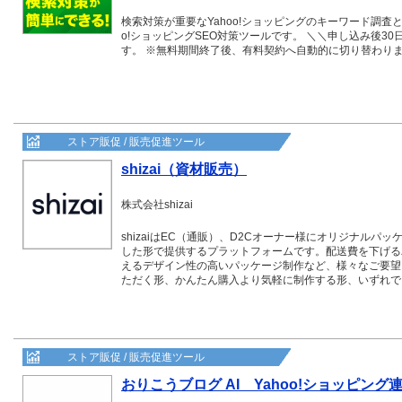
検索対策が重要なYahoo!ショッピングのキーワード調査
o!ショッピングSEO対策ツールです。 ＼＼申し込み後30日間無料！／／ ※最大30
す。 ※無料期間終了後、有料契約へ自動的に切り替わり
ストア販促 / 販売促進ツール
shizai（資材販売）
株式会社shizai
shizaiはEC（通販）、D2Cオーナー様にオリジナルパ
した形で提供するプラットフォームです。配送費を下げる
えるデザイン性の高いパッケージ制作など、様々なご要望
ただく形、かんたん購入より気軽に制作する形、いずれで
ストア販促 / 販売促進ツール
おりこうブログ AI Yahoo!ショッピング