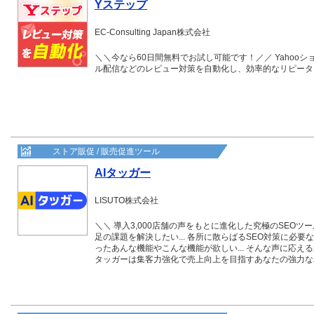
Yステップ
EC-Consulting Japan株式会社
＼＼今なら60日間無料でお試し可能です！／／ Yahoo
ル配信などのレビュー対策を自動化し、効率的なリピータ
ストア販促 / 販売促進ツール
AIタッガー
LISUTO株式会社
＼＼ 導入3,000店舗の声をもとに進化した究極のSEOツール ／／ 自社でSEO対策を行う手
足の課題を解決したい... 各所に散らばるSEO対策に必要な情
ったあんな機能やこんな機能が欲しい... そんな声に応える新機能を搭載しAIタッガーは進化しました。 AI
タッガーは集客力強化で売上向上を目指すあなたの強力な