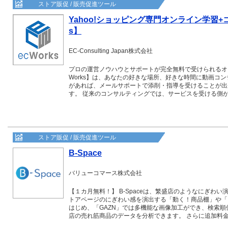
ストア販促 / 販売促進ツール
Yahoo!ショッピング専門オンライン学習+
s】
EC-Consulting Japan株式会社
プロの運営ノウハウとサポートが完全無料で受けられるオ
Works】は、あなたの好きな場所、好きな時間に動画コ
があれば、メールサポートで添削・指導を受けることが出
す。 従来のコンサルティングでは、サービスを受ける側
解出来ていないかが分からない・・」とサポートを活かし
は０から始めるストア向けに１から１０まで体系立てて学
安心して受講する事が可能です。
ストア販促 / 販売促進ツール
B-Space
バリューコマース株式会社
【１カ月無料！】 B-Spaceは、繁盛店のようなにぎわい
トアページのにぎわい感を演出する「動く！商品棚」や「
はじめ、「GAZN」では多機能な画像加工ができ、検索
店の売れ筋商品のデータを分析できます。 さらに追加料金なしで使
ン」など盛りだくさんです！