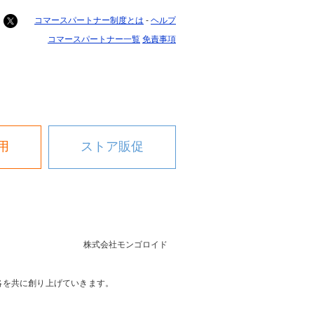
facebook
x
コマースパートナー制度とは
-
ヘルプ
コマースパートナー一覧
免責事項
用
ストア販促
株式会社モンゴロイド
略を共に創り上げていきます。
。