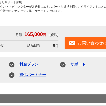
せたサポート体制
ルタント・ディレクターが各分野のエキスパートと連携を図り、クライアントごと
の会社独自のナレッジを築くサポートを行います。
165,000
円
～
(税込)
お問い合わせ
5
め度
納品日数
日
料金プラン
サポート
提供パートナー