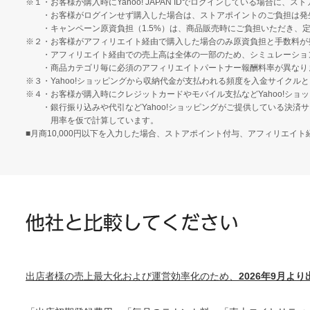
※１・お客様が購入時にYahoo! JAPAN IDでログインしている場合に、
・お客様がログインせず購入した場合は、ストアポイントのご負担は発
・キャンペーン原資負担（1.5%）は、商品販売時にご負担いただき、
※２・お客様がアフィリエイト経由で購入した場合のみ原資負担と手数料が
・アフィリエイト経由での売上高は全体の一部のため、シミュレーショ
・商品カテゴリ毎に必須のアフィリエイトパートナー報酬料率が異なり
※３・Yahoo!ショッピングから収納代金が支払われる頻度を入金サイク
※４・お客様が購入時にクレジットカードやモバイル支払などYahoo!シ
・銀行振り込みや代引などYahoo!ショッピングがご提供している決
用率を仮で計算しています。
■月商10,000円以下を入力した場合、ストアポイント付与、アフィリエ
出店者様の売上最大化および運営効率化のため、
2026年9月よ